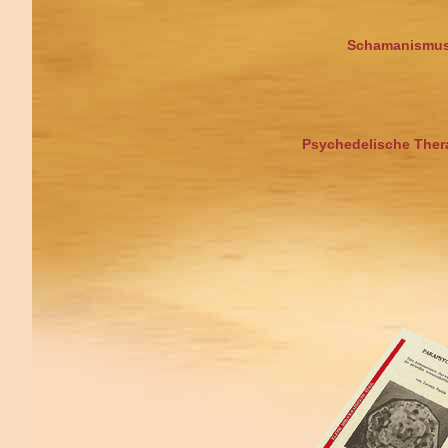
Schamanismu
Psychedelische Ther