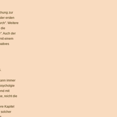
chung zur
der ersten
rch". Weitere
 die
". Auch der
 mit einem
matives
.
 kann immer
psycholgie
end mit
, reicht die
re Kapitel
 solcher