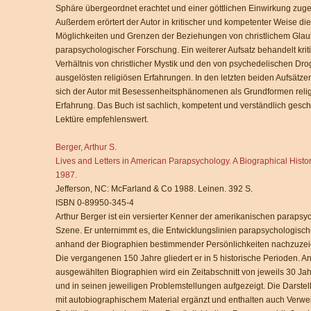
Sphäre übergeordnet erachtet und einer göttlichen Einwirkung zug
Außerdem erörtert der Autor in kritischer und kompetenter Weise die
Möglichkeiten und Grenzen der Beziehungen von christlichem Gla
parapsychologischer Forschung. Ein weiterer Aufsatz behandelt krit
Verhältnis von christlicher Mystik und den von psychedelischen Dr
ausgelösten religiösen Erfahrungen. In den letzten beiden Aufsätzen
sich der Autor mit Besessenheitsphänomenen als Grundformen reli
Erfahrung. Das Buch ist sachlich, kompetent und verständlich gesch
Lektüre empfehlenswert.
Berger, Arthur S.
Lives and Letters in American Parapsychology. A Biographical Histo
1987.
Jefferson, NC: McFarland & Co 1988. Leinen. 392 S.
ISBN 0-89950-345-4
Arthur Berger ist ein versierter Kenner der amerikanischen paraps
Szene. Er unternimmt es, die Entwicklungslinien parapsychologisc
anhand der Biographien bestimmender Persönlichkeiten nachzuze
Die vergangenen 150 Jahre gliedert er in 5 historische Perioden. 
ausgewählten Biographien wird ein Zeitabschnitt von jeweils 30 Jah
und in seinen jeweiligen Problemstellungen aufgezeigt. Die Darste
mit autobiographischem Material ergänzt und enthalten auch Verwei