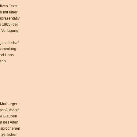
d
tiven Texte
 mit einer
epräsentativ
s 1965) der
r Verfügung
gesellschaft
xtsammlung
und Hans
dann
 Marburger
ser Aufsätze
em Glauben
en des Alten
esprochenen
zeitlichen