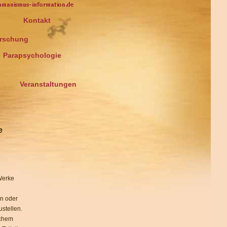
Kontakt
rschung
Parapsychologie
Veranstaltungen
e
Werke
n oder
stellen.
ichem