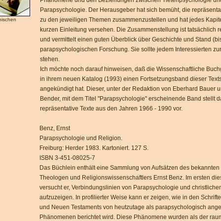
Phänomene und den Beziehungen zwischen Tiefenpsychologie un
Parapsychologie. Der Herausgeber hat sich bemüht, die repräsenta
zu den jeweiligen Themen zusammenzustellen und hat jedes Kapitel
hischen
kurzen Einleitung versehen. Die Zusammenstellung ist tatsächlich r
und vermittelt einen guten Überblick über Geschichte und Stand (bi
parapsychologischen Forschung. Sie sollte jedem Interessierten zu
stehen.
Ich möchte noch darauf hinweisen, daß die Wissenschaftliche Buch
in ihrem neuen Katalog (1993) einen Fortsetzungsband dieser Te
angekündigt hat. Dieser, unter der Redaktion von Eberhard Bauer 
Bender, mit dem Titel "Parapsychologie" erscheinende Band stellt 
repräsentative Texte aus den Jahren 1966 - 1990 vor.
Benz, Ernst
Parapsychologie und Religion.
Freiburg: Herder 1983. Kartoniert. 127 S.
ISBN 3-451-08025-7
Das Büchlein enthält eine Sammlung von Aufsätzen des bekannten
Theologen und Religionswissenschaftlers Ernst Benz. Im ersten die
versucht er, Verbindungslinien von Parapsychologie und christlich
aufzuzeigen. In profilierter Weise kann er zeigen, wie in den Schrift
und Neuen Testaments von heutzutage als parapsychologisch ang
Phänomenen berichtet wird. Diese Phänomene wurden als der raum