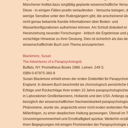
Münchener Institut dazu sorgfältig geplante wissenschaftliche Vers
Diese - in einigen Fällen positiv verlaufenden - Versuche belegen, 
wenige Sensitive unter den Rutengängern gibt, die anscheinend üb
nicht genau bekannte Kanäle Informationen über Boden- und
Wasserkonfigurationen aufnehmen können. Am Schluß diskutiert er 
Heranziehung neuester Forschungen - kritisch die Ergebnisse und g
vorsichtige Hinweise zu ihrer Deutung. Dies ist sicherlich als das de
wissenschaftlichste Buch zum Thema anzusprechen.
Blackmore, Susan
The Adventures of a Parapsychologist.
Buffalo, NY: Prometheus Books 1986. Leinen. 249 S.
ISBN 0-87975-360-9
Susan Blackmore erhielt einen der ersten Doktortitel für Parapychol
England. In diesem Buch beschreibt sie chronologisch persönliche 
Erfolge und Rückschläge ihrer ersten 10 Jahre parapsychologische
in Laboratorien Großbritanniens, Hollands und den USA. Anfangs op
bezüglich der wissenschaftlichen Nachweisbarkeit parapsychologis
Phänomene, wurde sie, angesichts einer nicht enden wollenden Re
Mißerfolgen, zu einer skeptischen Haltung gezwungen. Überall im Tex
Unvoreingenommenheit und Ernsthaftigkeit spürbar. Weiterhin erzäh
ihren Begegnungen mit einigen Prominenten der Parapsychologie w