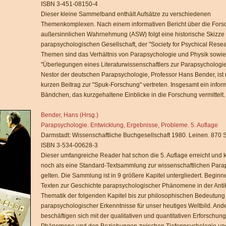
ISBN 3-451-08150-4
Dieser kleine Sammelband enthält Aufsätze zu verschiedenen
Themenkomplexen. Nach einem informativen Bericht über die Fors
außersinnlichen Wahrnehmung (ASW) folgt eine historische Skizze 
parapsychologischen Gesellschaft, der "Society for Psychical Resea
Themen sind das Verhältnis von Parapsychologie und Physik sowie
"Überlegungen eines Literaturwissenschaftlers zur Parapsychologie
Nestor der deutschen Parapsychologie, Professor Hans Bender, ist
kurzen Beitrag zur "Spuk-Forschung" vertreten. Insgesamt ein infor
Bändchen, das kurzgehaltene Einblicke in die Forschung vermittelt.
Bender, Hans (Hrsg.)
Parapsychologie. Entwicklung, Ergebnisse, Probleme. 5. Auflage
Darmstadt: Wissenschaftliche Buchgesellschaft 1980. Leinen. 870 S
ISBN 3-534-00628-3
Dieser umfangreiche Reader hat schon die 5. Auflage erreicht und
noch als eine Standard-Textsammlung zur wissenschaftlichen Para
gelten. Die Sammlung ist in 9 größere Kapitel untergliedert. Beginn
Texten zur Geschichte parapsychologischer Phänomene in der Antike
Thematik der folgenden Kapitel bis zur philosophischen Bedeutung
parapsychologischer Erkenntnisse für unser heutiges Weltbild. Ande
beschäftigen sich mit der qualitativen und quantitativen Erforschung