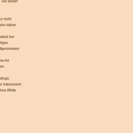
Teil dieser
r nicht
 Von daher
ndard her
tiges
 aufgenommen
ne Art
len
rdings
 interessiert
Rhea White