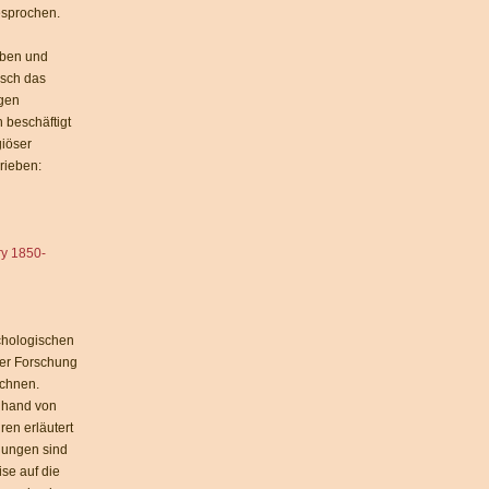
esprochen.
uben und
isch das
ogen
 beschäftigt
giöser
rieben:
ry 1850-
ychologischen
her Forschung
ichnen.
Anhand von
ren erläutert
llungen sind
se auf die