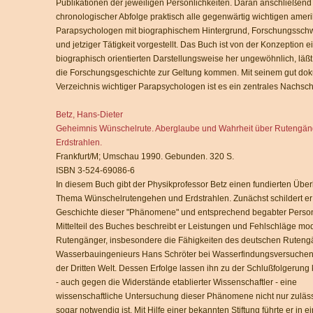
Publikationen der jeweiligen Persönlichkeiten. Daran anschließend
chronologischer Abfolge praktisch alle gegenwärtig wichtigen amer
Parapsychologen mit biographischem Hintergrund, Forschungssch
und jetziger Tätigkeit vorgestellt. Das Buch ist von der Konzeption e
biographisch orientierten Darstellungsweise her ungewöhnlich, läß
die Forschungsgeschichte zur Geltung kommen. Mit seinem gut dok
Verzeichnis wichtiger Parapsychologen ist es ein zentrales Nachsc
Betz, Hans-Dieter
Geheimnis Wünschelrute. Aberglaube und Wahrheit über Rutengän
Erdstrahlen.
Frankfurt/M; Umschau 1990. Gebunden. 320 S.
ISBN 3-524-69086-6
In diesem Buch gibt der Physikprofessor Betz einen fundierten Über
Thema Wünschelrutengehen und Erdstrahlen. Zunächst schildert er 
Geschichte dieser "Phänomene" und entsprechend begabter Perso
Mittelteil des Buches beschreibt er Leistungen und Fehlschläge mo
Rutengänger, insbesondere die Fähigkeiten des deutschen Ruteng
Wasserbauingenieurs Hans Schröter bei Wasserfindungsversuchen
der Dritten Welt. Dessen Erfolge lassen ihn zu der Schlußfolgerun
- auch gegen die Widerstände etablierter Wissenschaftler - eine
wissenschaftliche Untersuchung dieser Phänomene nicht nur zuläs
sogar notwendig ist. Mit Hilfe einer bekannten Stiftung führte er in 