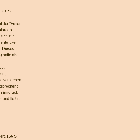
1016 S.
f der "Ersten
olorado
sich zur
entwickeln
. Dieses
 hatte als
de;
ion;
ate versuchen
ntsprechend
en Eindruck
r und liefert
rt. 156 S.