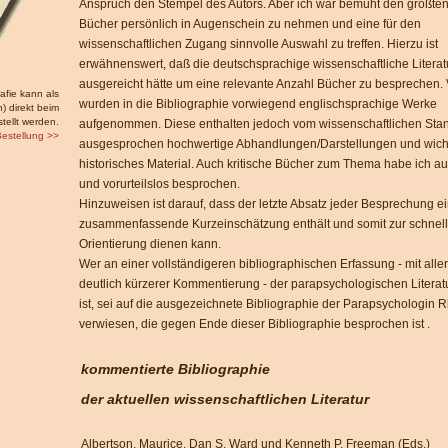
Anspruch den Stempel des Autors. Aber ich war bemüht den größten 
Bücher persönlich in Augenschein zu nehmen und eine für den
wissenschaftlichen Zugang sinnvolle Auswahl zu treffen. Hierzu ist
erwähnenswert, daß die deutschsprachige wissenschaftliche Literatu
ausgereicht hätte um eine relevante Anzahl Bücher zu besprechen.
rafie kann als
wurden in die Bibliographie vorwiegend englischsprachige Werke
) direkt beim
tellt werden.
aufgenommen. Diese enthalten jedoch vom wissenschaftlichen Sta
estellung >>
ausgesprochen hochwertige Abhandlungen/Darstellungen und wich
historisches Material. Auch kritische Bücher zum Thema habe ich
und vorurteilslos besprochen.
Hinzuweisen ist darauf, dass der letzte Absatz jeder Besprechung ei
zusammenfassende Kurzeinschätzung enthält und somit zur schnel
Orientierung dienen kann.
Wer an einer vollständigeren bibliographischen Erfassung - mit alle
deutlich kürzerer Kommentierung - der parapsychologischen Literatur
ist, sei auf die ausgezeichnete Bibliographie der Parapsychologin 
verwiesen, die gegen Ende dieser Bibliographie besprochen ist .
kommentierte Bibliographie
der aktuellen wissenschaftlichen Literatur
Albertson, Maurice, Dan S. Ward und Kenneth P. Freeman (Eds.)