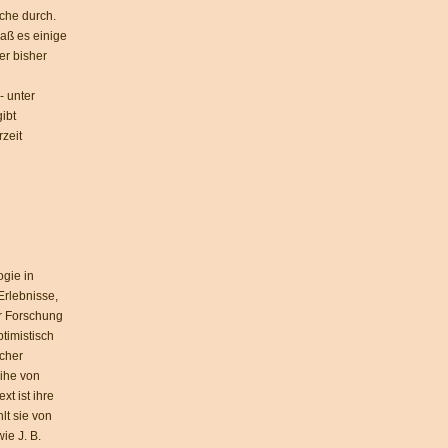
uche durch.
daß es einige
er bisher
- unter
ibt
rzeit
ogie in
Erlebnisse,
r Forschung
timistisch
cher
ihe von
t ist ihre
lt sie von
ie J. B.