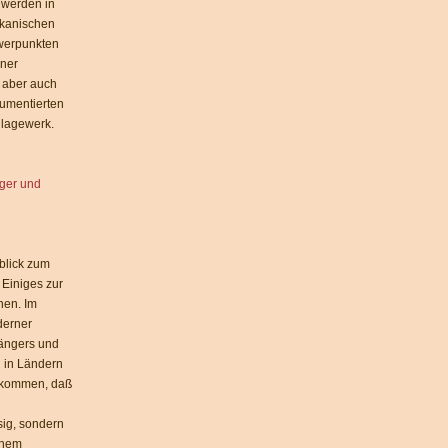
 werden in
ikanischen
werpunkten
iner
t aber auch
umentierten
hlagewerk.
ger und
blick zum
Einiges zur
nen. Im
derner
ängers und
 in Ländern
g kommen, daß
sig, sondern
einem