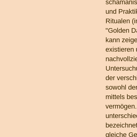
schamanis
und Prakt
Ritualen 
"Golden D
kann zeig
existieren
nachvollzi
Untersuchu
der versc
sowohl de
mittels be
vermögen.
unterschie
bezeichne
gleiche Ge