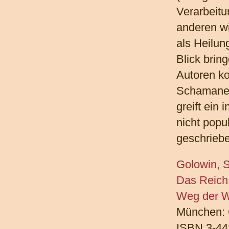
Verarbeitu
anderen wi
als Heilu
Blick brin
Autoren k
Schamanen
greift ein
nicht popu
geschrieb
Golowin, 
Das Reich
Weg der W
München: 
ISBN 3-44