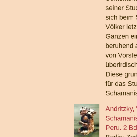
seiner Stu
sich beim
Völker let
Ganzen ei
beruhend 
von Vorste
überirdis
Diese grun
für das St
Schamanis
Andritzky,
Schamanism
Peru. 2 Bd