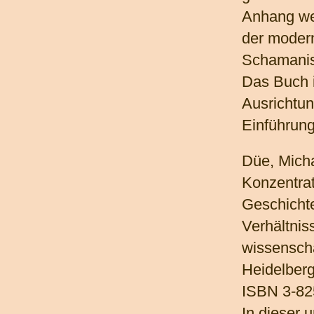
Anhang we
der moder
Schamanis
Das Buch i
Ausrichtun
Einführung
Düe, Mich
Konzentrat
Geschicht
Verhältnis
wissenscha
Heidelberg
ISBN 3-82
In dieser