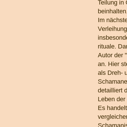
Teilung in
beinhalten
Im nächste
Verleihun
insbesonde
rituale. D
Autor der 
an. Hier s
als Dreh- 
Schamanen
detailliert
Leben der
Es handelt
vergleich
Schamanis