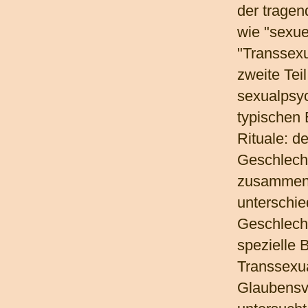
der tragen
wie "sexue
"Transsexu
zweite Teil
sexualpsyc
typischen 
Rituale: d
Geschlecht
zusammenf
unterschie
Geschlech
spezielle 
Transsexua
Glaubensv