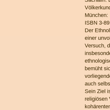
Völkerkun
München: 
ISBN 3-89
Der Ethno
einer unvo
Versuch, d
insbesond
ethnologis
bemüht si
vorliegend
auch selbs
Sein Ziel i
religiösen
kohärenten