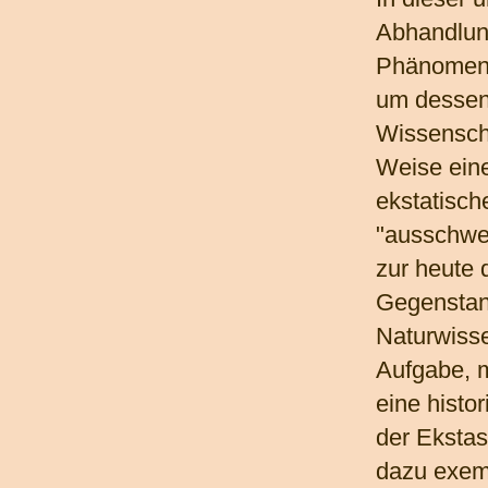
Abhandlun
Phänomen 
um dessen
Wissenscha
Weise ein
ekstatisch
"ausschwe
zur heute 
Gegensta
Naturwisse
Aufgabe, 
eine histo
der Ekstas
dazu exem