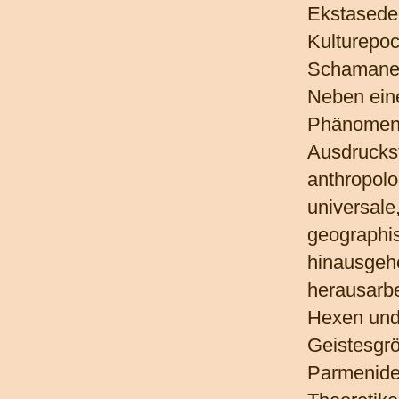
Ekstasede
Kulturepoc
Schamane
Neben ein
Phänomenb
Ausdrucksf
anthropolo
universale
geographi
hinausgeh
herausarb
Hexen und
Geistesgrö
Parmenides