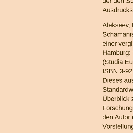
der den S
Ausdrucksf
Alekseev, 
Schamanis
einer verg
Hamburg: S
(Studia Eu
ISBN 3-92
Dieses au
Standardwe
Überblick 
Forschung 
den Autor 
Vorstellun