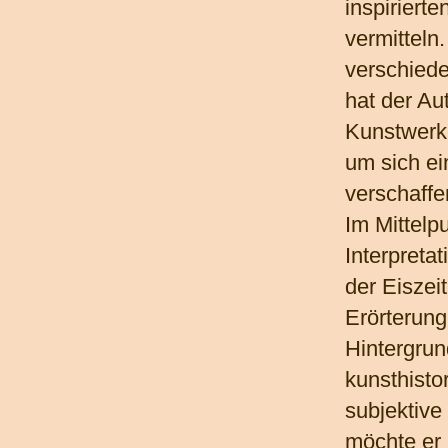
inspiriert
vermitteln
verschied
hat der Au
Kunstwerke
um sich ei
verschaffe
Im Mittelp
Interpreta
der Eiszei
Erörterung
Hintergrun
kunsthisto
subjektive
möchte er