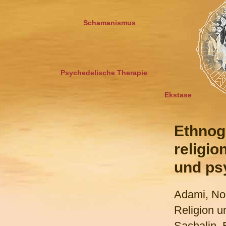
Schamanismus
Psychedelische Therapie
Ekstase
Ethnog
religio
und ps
Adami, Nor
Religion 
Sachalin. 