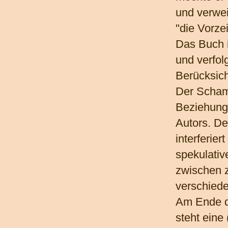
und verwe
"die Vorzei
Das Buch i
und verfol
Berücksich
Der Scham
Beziehung
Autors. De
interferier
spekulativ
zwischen z
verschied
Am Ende d
steht eine