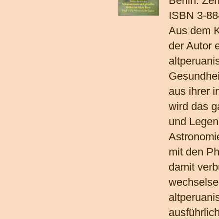
Berlin: Zer
ISBN 3-88
Aus dem K
der Autor 
altperuani
Gesundheit
aus ihrer 
wird das g
und Legend
Astronomi
mit den P
damit verb
wechselsei
altperuan
ausführlic