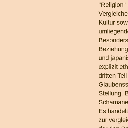
"Religion"
Vergleiche
Kultur sow
umliegende
Besonders 
Beziehung
und japani
explizit e
dritten Te
Glaubenss
Stellung, 
Schamanen
Es handelt
zur vergle