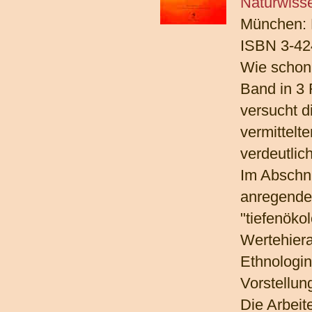
Naturwiss
München: 
ISBN 3-42
Wie schon 
Band in 3 
versucht 
vermittelt
verdeutlic
Im Abschni
anregende
"tiefenöko
Wertehiera
Ethnologin
Vorstellun
Die Arbeit