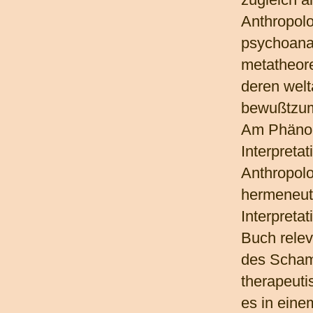
Anthropolo
psychoanal
metatheore
deren welt
bewußtzu
Am Phänom
Interpretat
Anthropolo
hermeneut
Interpreta
Buch rele
des Scham
therapeuti
es in eine