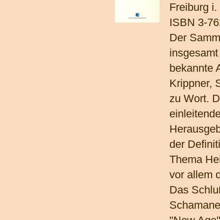
Freiburg i
ISBN 3-76
Der Sammel
insgesamt
bekannte A
Krippner,
zu Wort. D
einleiten
Herausgeb
der Defin
Thema Hei
vor allem 
Das Schluß
Schamanen 