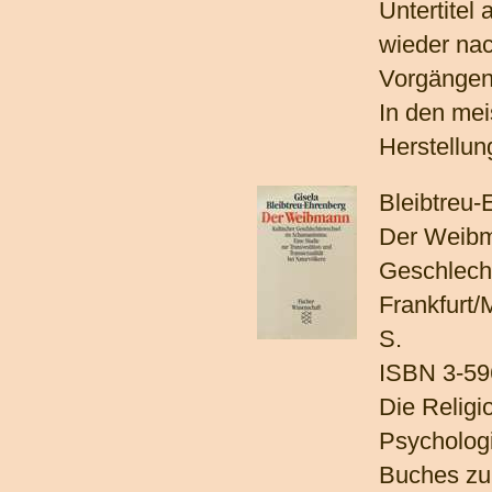
Untertitel
wieder na
Vorgängen 
In den mei
Herstellung
Bleibtreu-
Der Weibm
Geschlech
Frankfurt/
S.
ISBN 3-59
Die Religi
Psychologi
Buches zun