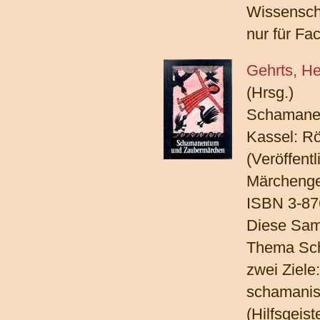
Wissensch
nur für Fa
Gehrts, H
(Hrsg.)
Schamane
Kassel: Rö
(Veröffent
Märchenges
ISBN 3-87
Diese Sam
Thema Sch
zwei Ziele
schamanist
(Hilfsgeis