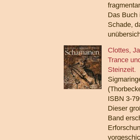
fragmentar
Das Buch i
Schade, da
unübersich
Clottes, J
Trance und
Steinzeit.
Sigmaring
(Thorbecke
ISBN 3-79
Dieser gro
Band ersch
Erforschu
vorgeschic