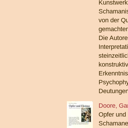
Kunstwerke
Schamanis
von der Qu
gemachten 
Die Autore
Interpreta
steinzeitli
konstrukti
Erkenntnis
Psychophys
Deutungen
Doore, Gar
Opfer und
Schamane