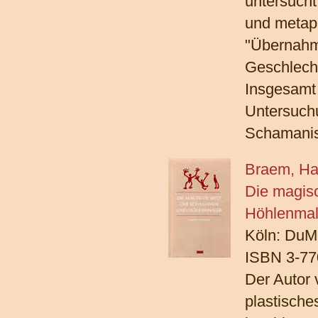
untersucht
und metaph
"Übernahm
Geschlecht
Insgesamt 
Untersuch
Schamani
Braem, Ha
Die magis
Höhlenmal
Köln: DuM
ISBN 3-77
Der Autor 
plastisch