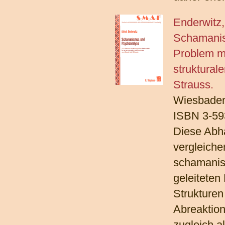
Enderwitz,
Schamanis
Problem my
struktural
Strauss.
Wiesbaden
ISBN 3-59
Diese Abh
vergleiche
schamanis
geleiteten
Strukturen
Abreaktion)
zugleich al