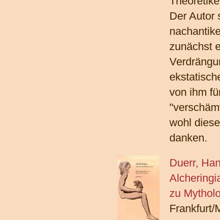
Theoretike
Der Autor 
nachantik
zunächst e
Verdrängu
ekstatisch
von ihm für
"verschämt
wohl diese
danken.
Duerr, Han
Alcheringi
zu Mythol
Frankfurt/