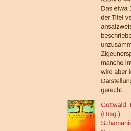
Das etwa 1
der Titel v
ansatzwei
beschriebe
unzusamm
Zigeunersp
manche int
wird aber 
Darstellu
gerecht.
Gottwald, 
(Hrsg.)
Schamanis