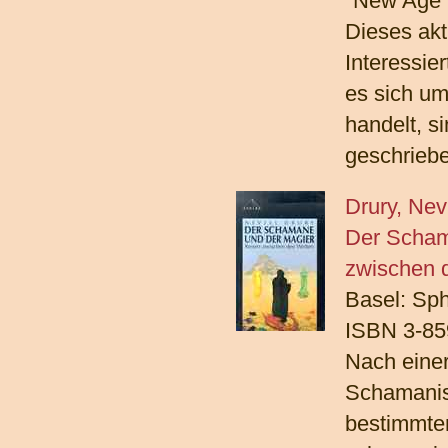
"New Age"
Dieses akt
Interessie
es sich um
handelt, s
geschrieb
Drury, Nevi
Der Scham
zwischen 
Basel: Sph
ISBN 3-85
Nach einer
Schamanism
bestimmte