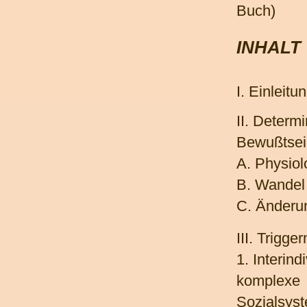
Buch)
INHALT
I. Einleitu
II. Determ
Bewußtsei
A. Physio
B. Wandel
C. Änderu
III. Trigge
1. Interin
komplexe
Sozialsys