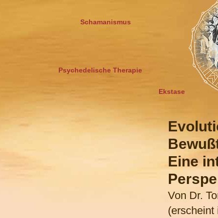
Schamanismus
Psychedelische Therapie
Ekstase
Evolut
Bewußt
Eine in
Perspe
Von Dr. To
(erscheint